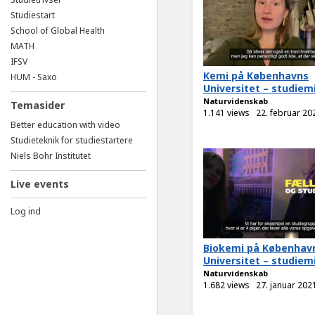
Studiestart
School of Global Health
MATH
IFSV
Kemi på Københavns
HUM - Saxo
Universitet – studiemi
Naturvidenskab
Temasider
1.141 views
22. februar 20
Better education with video
Studieteknik for studiestartere
Niels Bohr Institutet
Live events
Log ind
Biokemi på Københav
Universitet – studiemi
Naturvidenskab
1.682 views
27. januar 202