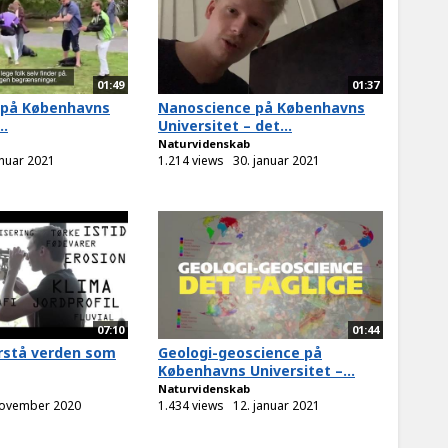
01:49
01:37
 på Københavns
Nanoscience på Københavns
..
Universitet – det...
Naturvidenskab
anuar 2021
1.214 views
30. januar 2021
07:10
01:44
orstå verden som
Geologi-geoscience på
Københavns Universitet –...
Naturvidenskab
november 2020
1.434 views
12. januar 2021