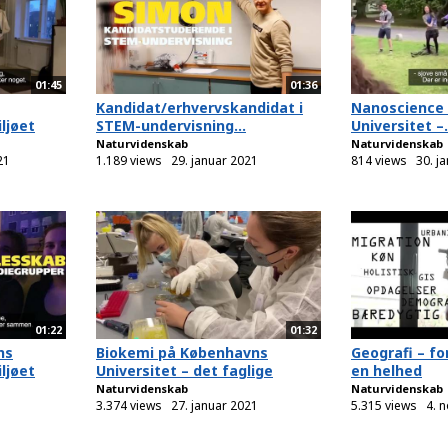
01:45
01:36
Kandidat/erhvervskandidat i
Nanoscience
ljøet
STEM-undervisning...
Universitet –.
Naturvidenskab
Naturvidenskab
21
1.189 views
29. januar 2021
814 views
30. j
01:22
01:32
ns
Biokemi på Københavns
Geografi – f
ljøet
Universitet – det faglige
en helhed
Naturvidenskab
Naturvidenskab
1
3.374 views
27. januar 2021
5.315 views
4. 