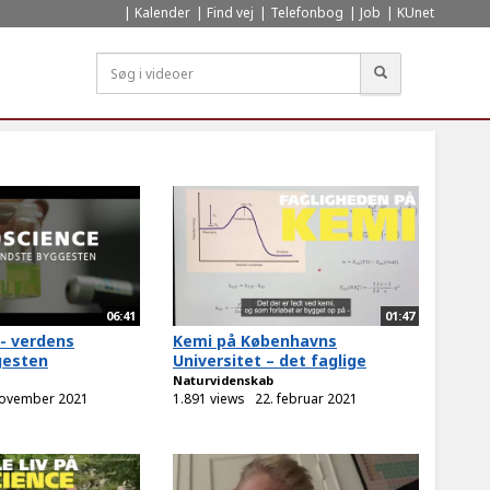
Kalender
Find vej
Telefonbog
Job
KUnet
Søg
06:41
01:47
- verdens
Kemi på Københavns
gesten
Universitet – det faglige
Naturvidenskab
november 2021
1.891 views
22. februar 2021