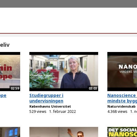
eliv
02:59
03:03
ppe
Studiegrupper i
Nanoscience 
undervisningen
mindste byg
Københavns Universitet
Naturvidenskab
529 views
1. februar 2022
4.368 views
1. 