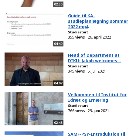
02:50
Guide til KA-
studieplanlægning sommer
2022.mp4
Studiestart
355 views
26. april 2022
04:40
Head of Department at
DIKU: Jakob welcomes...
Studiestart
345 views
5. juli 2021
04:07
Velkommen til Institut for
Idræt og Ernæring
Studiestart
766 views
29. juni 2021
02:46
SAMF-PSY-Introduktion til