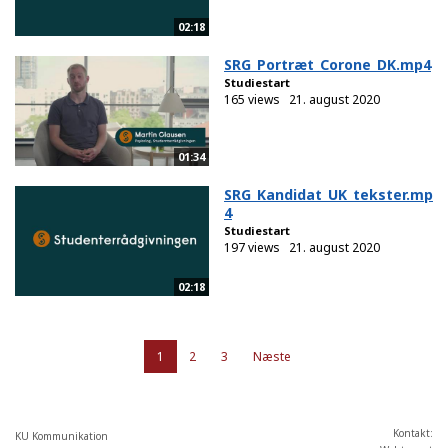
02:18
SRG_Portræt_Corone_DK.mp4
Studiestart
165 views
21. august 2020
01:34
SRG_Kandidat_UK_tekster.mp
4
Studiestart
197 views
21. august 2020
02:18
1
2
3
Næste
Kontakt:
KU Kommunikation