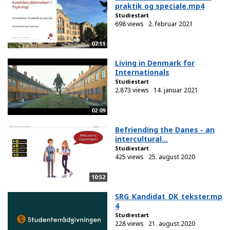
praktik og speciale.mp4
Studiestart
698 views
2. februar 2021
07:11
Living in Denmark for
Internationals
Studiestart
2.873 views
14. januar 2021
02:09
Befriending the Danes - an
intercultural...
Studiestart
425 views
25. august 2020
10:52
SRG_Kandidat_DK_tekster.mp
4
Studiestart
228 views
21. august 2020