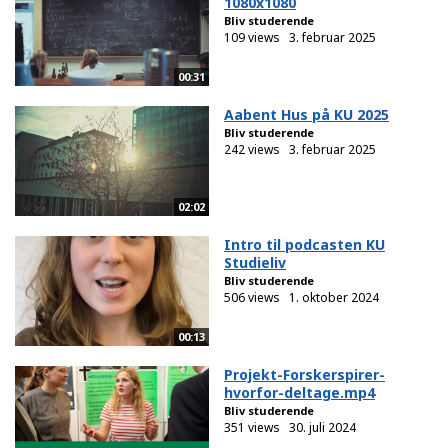
1080x1080
Bliv studerende
109 views
3. februar 2025
00:31
Aabent Hus på KU 2025
Bliv studerende
242 views
3. februar 2025
02:02
Intro til podcasten KU
Studieliv
Bliv studerende
506 views
1. oktober 2024
00:13
Projekt-Forskerspirer-
hvorfor-deltage.mp4
Bliv studerende
351 views
30. juli 2024