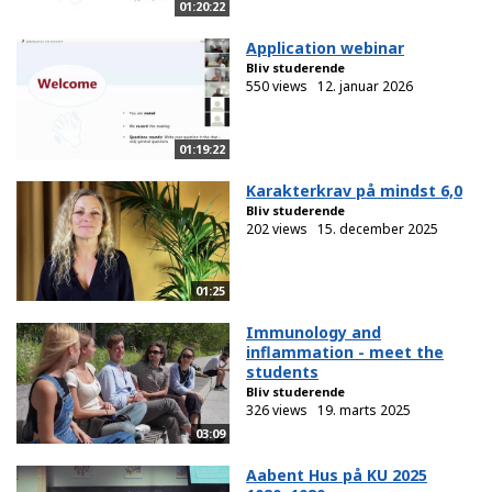
01:20:22
Application webinar
Bliv studerende
550 views
12. januar 2026
01:19:22
Karakterkrav på mindst 6,0
Bliv studerende
202 views
15. december 2025
01:25
Immunology and
inflammation - meet the
students
Bliv studerende
326 views
19. marts 2025
03:09
Aabent Hus på KU 2025