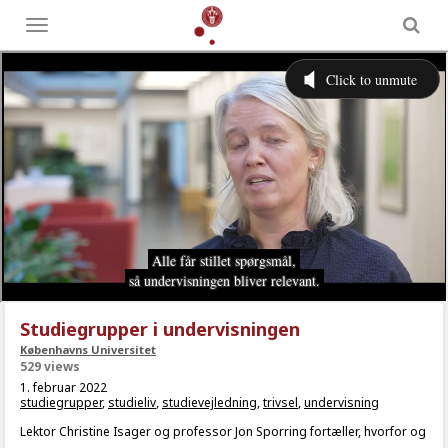
Toggle
menu
Studiegrupper i undervisningen
Københavns Universitet
529 views
1. februar 2022
studiegrupper
,
studieliv
,
studievejledning
,
trivsel
,
undervisning
Lektor Christine Isager og professor Jon Sporring fortæller, hvorfor og