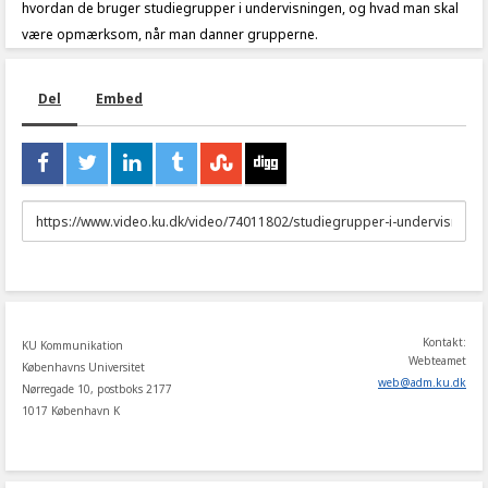
hvordan de bruger studiegrupper i undervisningen, og hvad man skal
være opmærksom, når man danner grupperne.
Del
Embed
URL
to
share
Kontakt:
KU Kommunikation
Webteamet
Københavns Universitet
web
@
adm
.
ku
.
dk
Nørregade 10, postboks 2177
1017 København K