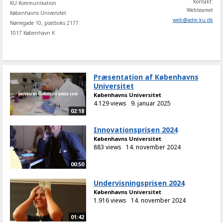
Kontakt:
KU Kommunikation
Webteamet
Københavns Universitet
web
@
adm
.
ku
.
dk
Nørregade 10, postboks 2177
1017 København K
Præsentation af Københavns
Universitet
Københavns Universitet
4.129 views
9. januar 2025
02:18
Innovationsprisen 2024
Københavns Universitet
883 views
14. november 2024
00:50
Undervisningsprisen 2024
Københavns Universitet
1.916 views
14. november 2024
01:42