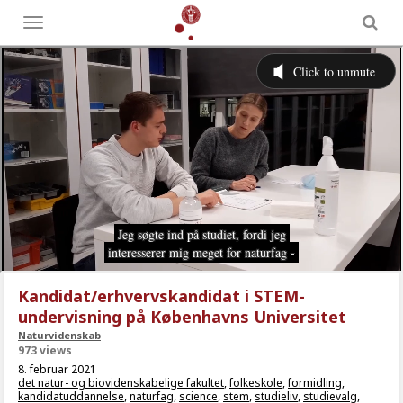
Toggle
menu
Kandidat/erhvervskandidat i STEM-
undervisning på Københavns Universitet
Naturvidenskab
973 views
8. februar 2021
det natur- og biovidenskabelige fakultet
,
folkeskole
,
formidling
,
kandidatuddannelse
,
naturfag
,
science
,
stem
,
studieliv
,
studievalg
,