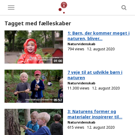
Toggle
menu
Tagget med fælleskaber
1: Børn, der kommer meget i
naturen, bliver...
Naturvidenskab
794 views
12. august 2020
01:00
7 veje til at udvikle børn i
naturen
Naturvidenskab
11.300 views
12. august 2020
05:52
3: Naturens former og
materialer inspirerer til...
Naturvidenskab
615 views
12. august 2020