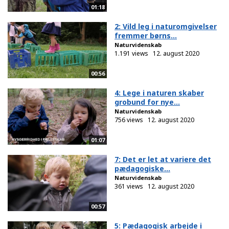
01:18
2: Vild leg i naturomgivelser
fremmer børns...
Naturvidenskab
1.191 views
12. august 2020
00:56
4: Lege i naturen skaber
grobund for nye...
Naturvidenskab
756 views
12. august 2020
01:07
7: Det er let at variere det
pædagogiske...
Naturvidenskab
361 views
12. august 2020
00:57
5: Pædagogisk arbejde i