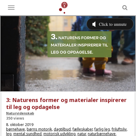
Toggle
menu
3: Naturens former og materialer inspirerer
til leg og opdagelse
Naturvidenskab
350 views
8. oktober 2019
børnehave
,
børns motorik
,
dagtilbud
,
fælleskaber
,
farlig leg
,
friluftsliv
,
leg
,
mental sundhed
,
motorisk udvikling
,
natur
,
naturbørnehave
,