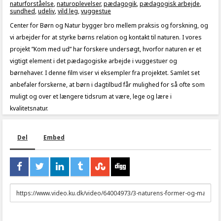
naturforståelse
,
naturoplevelser
,
pædagogik
,
pædagogisk arbejde
,
sundhed
,
udeliv
,
vild leg
,
vuggestue
Center for Børn og Natur bygger bro mellem praksis og forskning, og
vi arbejder for at styrke børns relation og kontakt til naturen. I vores
projekt ”Kom med ud” har forskere undersøgt, hvorfor naturen er et
vigtigt element i det pædagogiske arbejde i vuggestuer og
børnehaver. I denne film viser vi eksempler fra projektet. Samlet set
anbefaler forskerne, at børn i dagtilbud får mulighed for så ofte som
muligt og over et længere tidsrum at være, lege og lære i
kvalitetsnatur.
Del
Embed
URL
to
share