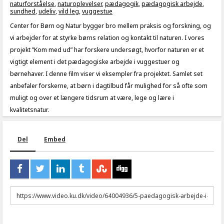
naturforståelse
,
naturoplevelser
,
pædagogik
,
pædagogisk arbejde
,
sundhed
,
udeliv
,
vild leg
,
vuggestue
Center for Børn og Natur bygger bro mellem praksis og forskning, og
vi arbejder for at styrke børns relation og kontakt til naturen. I vores
projekt ”Kom med ud” har forskere undersøgt, hvorfor naturen er et
vigtigt element i det pædagogiske arbejde i vuggestuer og
børnehaver. I denne film viser vi eksempler fra projektet. Samlet set
anbefaler forskerne, at børn i dagtilbud får mulighed for så ofte som
muligt og over et længere tidsrum at være, lege og lære i
kvalitetsnatur.
Del
Embed
URL
to
share