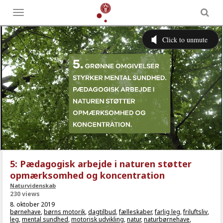
Toggle
menu
5: Pædagogisk arbejde i naturen støtter
opmærksomhed og koncentration
Naturvidenskab
230 views
8. oktober 2019
børnehave
,
børns motorik
,
dagtilbud
,
fælleskaber
,
farlig leg
,
friluftsliv
,
leg
,
mental sundhed
,
motorisk udvikling
,
natur
,
naturbørnehave
,