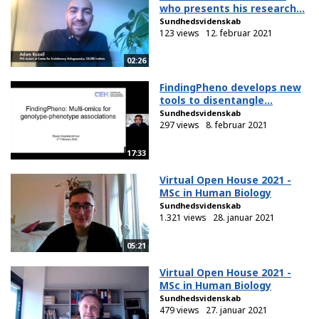
who presents his research...
Sundhedsvidenskab
123 views
12. februar 2021
02:26
FindingPheno develops new
tools to disentangle...
Sundhedsvidenskab
297 views
8. februar 2021
17:33
Virtual Open House 2021 -
MSc in Human Biology
Sundhedsvidenskab
1.321 views
28. januar 2021
05:21
Virtual Open House 2021 -
MSc in Human Biology
Sundhedsvidenskab
479 views
27. januar 2021