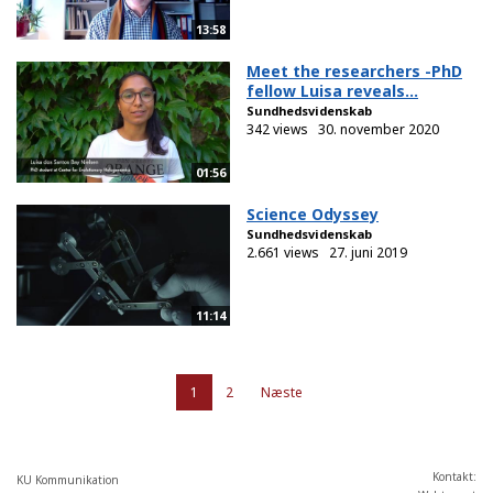
13:58
Meet the researchers -PhD
fellow Luisa reveals...
Sundhedsvidenskab
342 views
30. november 2020
01:56
Science Odyssey
Sundhedsvidenskab
2.661 views
27. juni 2019
11:14
1
2
Næste
Kontakt:
KU Kommunikation