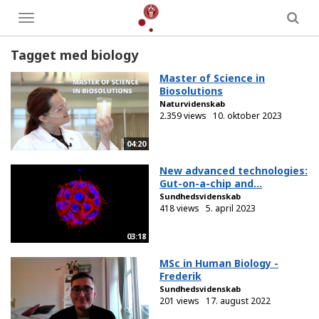
Toggle
menu
Tagget med biology
Master of Science in
Biosolutions
Naturvidenskab
2.359 views
10. oktober 2023
04:20
New advanced technologies:
Gut-on-a-chip and...
Sundhedsvidenskab
418 views
5. april 2023
03:18
MSc in Human Biology -
Frederik
Sundhedsvidenskab
201 views
17. august 2022