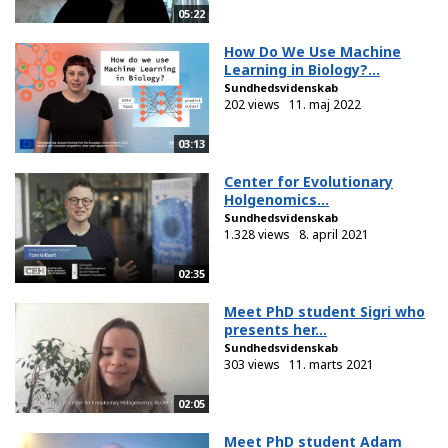
05:22
How Do We Use Machine
Learning in Biology?...
Sundhedsvidenskab
202 views
11. maj 2022
03:13
Center for Evolutionary
Holgenomics...
Sundhedsvidenskab
1.328 views
8. april 2021
02:35
Meet PhD student Sigri who
presents her...
Sundhedsvidenskab
303 views
11. marts 2021
02:05
Meet PhD student Adam