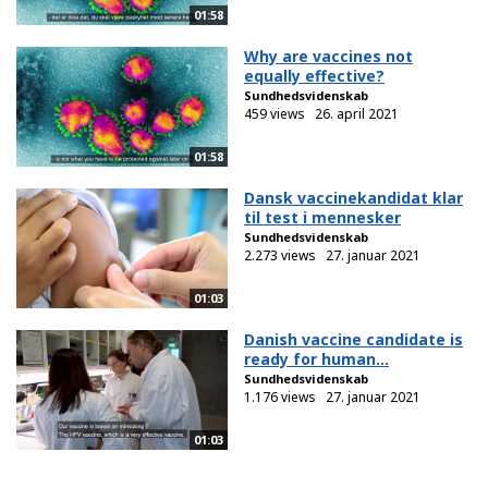
01:58
Why are vaccines not
equally effective?
Sundhedsvidenskab
459 views
26. april 2021
01:58
Dansk vaccinekandidat klar
til test i mennesker
Sundhedsvidenskab
2.273 views
27. januar 2021
01:03
Danish vaccine candidate is
ready for human...
Sundhedsvidenskab
1.176 views
27. januar 2021
01:03