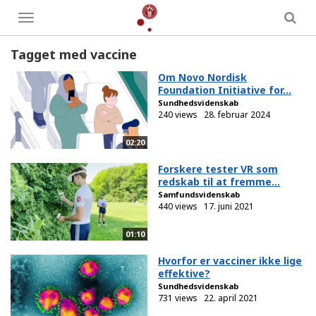
Toggle
menu
Tagget med vaccine
Om Novo Nordisk
Foundation Initiative for...
Sundhedsvidenskab
240 views
28. februar 2024
02:20
Forskere tester VR som
redskab til at fremme...
Samfundsvidenskab
440 views
17. juni 2021
01:10
Hvorfor er vacciner ikke lige
effektive?
Sundhedsvidenskab
731 views
22. april 2021