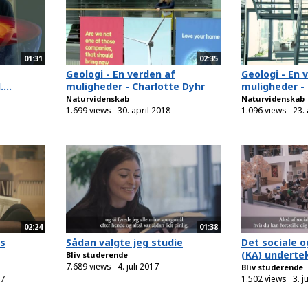
01:31
02:35
Geologi - En verden af
Geologi - En 
...
muligheder - Charlotte Dyhr
muligheder -
Naturvidenskab
Naturvidenskab
1.699 views
30. april 2018
1.096 views
23. 
02:24
01:38
ns
Sådan valgte jeg studie
Det sociale o
(KA) underte
Bliv studerende
7.689 views
4. juli 2017
Bliv studerende
17
1.502 views
3. j