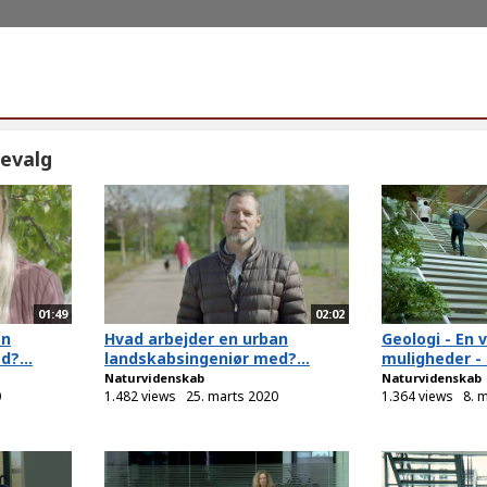
evalg
01:49
02:02
an
Hvad arbejder en urban
Geologi - En 
?...
landskabsingeniør med?...
muligheder - 
Naturvidenskab
Naturvidenskab
0
1.482 views
25. marts 2020
1.364 views
8. 