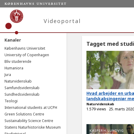
Videoportal
Kanaler
Tagget med studi
Københavns Universitet
University of Copenhagen
Bliv studerende
Humaniora
Jura
Naturvidenskab
Samfundsvidenskab
Hvad arbejder en urb
Sundhedsvidenskab
landskabsingeniør med
Teologi
Naturvidenskab
International students at UCPH
1.579 views
25. marts 202
Green Solutions Centre
Sustainability Science Centre
Statens Naturhistoriske Museum
Studietrivsel