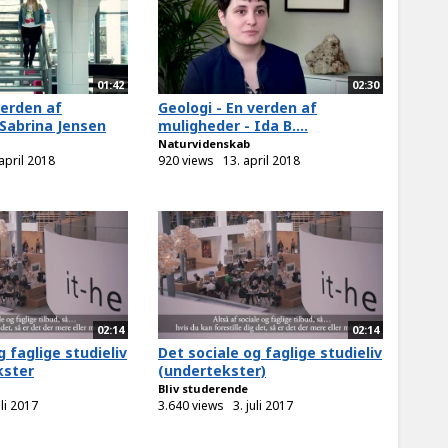
01:42
02:30
verden af
Geologi - En verden af
 Sabrina Jensen
muligheder - Ida B....
Naturvidenskab
april 2018
920 views
13. april 2018
02:14
02:14
g faglige studieliv
Det sociale og faglige studieliv
kster
(undertekster)
Bliv studerende
uli 2017
3.640 views
3. juli 2017