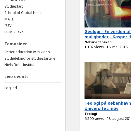
Studiestart
School of Global Health
MATH
IFSV
Geologi - En verden af
HUM - Saxo
muligheder - Kasper H.
Naturvidenskab
Temasider
1.102 views
18. maj 2018
Better education with video
Studieteknik for studiestartere
Niels Bohr Institutet
Live events
Log ind
Teologi på Københav
Universitet.mov
Teologi
6.590 views
28. august 20