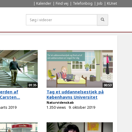
Kalender
Find vej
Telefonbog
Job
KUnet
Søg
01:35
00:53
verden af
Tag et uddannelsestjek på
Carsten...
Københavns Universitet
Naturvidenskab
marts 2019
1.350 views
9. oktober 2019