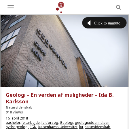
Toggle
menu
Geologi - En verden af muligheder - Ida B.
Karlsson
Naturvidenskab
918 views
16. april 2018
bachelor
,
feltarbejde
,
feltforsøg
,
Geologi
,
geologiuddannelsen
,
hydrogeologi
,
IGN
,
Københavns Universitet
,
ku
,
naturvidenskab
,