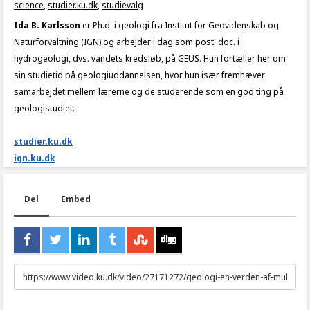
science
,
studier.ku.dk
,
studievalg
Ida B. Karlsson
er Ph.d. i geologi fra
Institut for Geovidenskab og
Naturforvaltning
(IGN) og arbejder i dag som post. doc. i
hydrogeologi, dvs. vandets kredsløb, på GEUS. Hun fortæller her om
sin studietid på geologiuddannelsen, hvor hun især fremhæver
samarbejdet mellem lærerne og de studerende som en god ting på
geologistudiet.
studier.ku.dk
ign.ku.dk
Del
Embed
URL
to
share