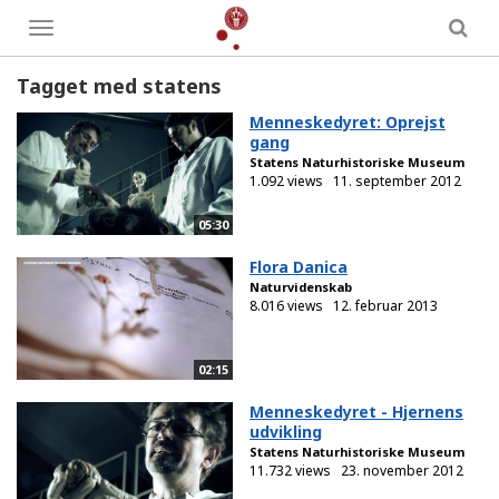
Toggle
menu
Tagget med statens
Menneskedyret: Oprejst
gang
Statens Naturhistoriske Museum
1.092 views
11. september 2012
05:30
Flora Danica
Naturvidenskab
8.016 views
12. februar 2013
02:15
Menneskedyret - Hjernens
udvikling
Statens Naturhistoriske Museum
11.732 views
23. november 2012