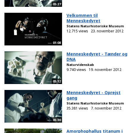
05:27
Velkommen til
Menneskedyret
Statens Naturhistoriske Museum
12.715 views
23. november 2012
01:08
Menneskedyret - Tænder og
DNA
Naturvidenskab
9.740 views
19. november 2012
05:12
Menneskedyret - Oprejst
gang
Statens Naturhistoriske Museum
35.381 views
7. november 2012
05:30
Amorphophallus titanum i