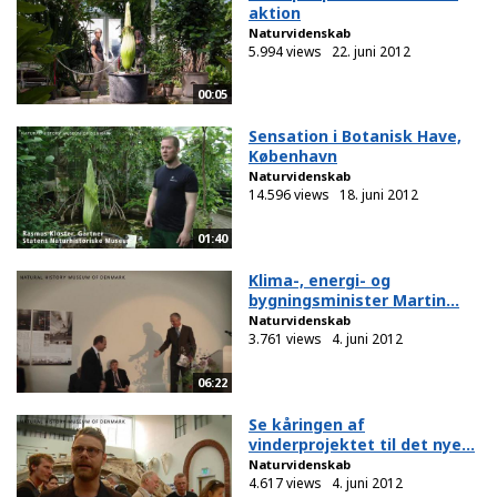
aktion
Naturvidenskab
5.994 views
22. juni 2012
00:05
Sensation i Botanisk Have,
København
Naturvidenskab
14.596 views
18. juni 2012
01:40
Klima-, energi- og
bygningsminister Martin...
Naturvidenskab
3.761 views
4. juni 2012
06:22
Se kåringen af
vinderprojektet til det nye...
Naturvidenskab
4.617 views
4. juni 2012