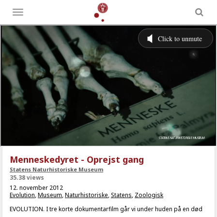
Toggle
menu
Menneskedyret - Oprejst gang
Statens Naturhistoriske Museum
35.38 views
12. november 2012
Evolution
,
Museum
,
Naturhistoriske
,
Statens
,
Zoologisk
EVOLUTION. I tre korte dokumentarfilm går vi under huden på en død