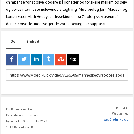
chimpanse for at blive klogere på ligheder og forskelle mellem os selv
og vores nærmeste nulevende slægtning. Mød biolog Jørn Madsen og
konservator Abdi Hedayat i dissektionen på Zoologisk Museum. I
denne episode undersøger de vores bevægelsesapparat.
Del
Embed
URL
to
share
Kontakt:
KU Kommunikation
Webteamet
Københavns Universitet
web
@
adm
.
ku
.
dk
Nørregade 10, postboks 2177
1017 København K