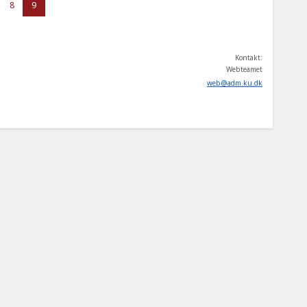
8
9
Kontakt:
Webteamet
web
@
adm
.
ku
.
dk