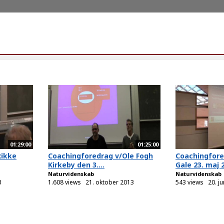
01:29:00
01:25:00
Rikke
Coachingforedrag v/Ole Fogh
Coachingfore
Kirkeby den 3....
Gale 23. maj 
Naturvidenskab
Naturvidenskab
3
1.608 views
21. oktober 2013
543 views
20. j