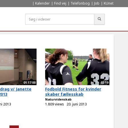
Kalender
Find vej
Telefonbog
Job
KUnet
Søg
01:17:00
02:19
drag v/ Janette
Fodbold Fitness for kvinder
2013
skaber fællesskab
Naturvidenskab
uni 2013
1.809 views
20. juni 2013