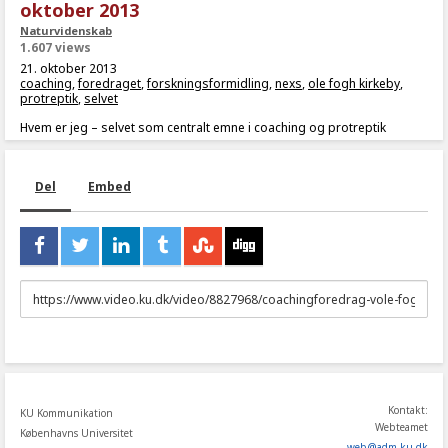
oktober 2013
Naturvidenskab
1.607 views
21. oktober 2013
coaching
,
foredraget
,
forskningsformidling
,
nexs
,
ole fogh kirkeby
,
protreptik
,
selvet
Hvem er jeg – selvet som centralt emne i coaching og protreptik
Del
Embed
URL
to
share
Kontakt:
KU Kommunikation
Webteamet
Københavns Universitet
web
@
adm
.
ku
.
dk