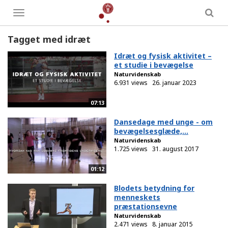
Toggle
menu
Tagget med idræt
Idræt og fysisk aktivitet –
et studie i bevægelse
Naturvidenskab
6.931 views
26. januar 2023
07:13
Dansedage med unge - om
bevægelsesglæde,...
Naturvidenskab
1.725 views
31. august 2017
01:12
Blodets betydning for
menneskets
præstationsevne
Naturvidenskab
2.471 views
8. januar 2015