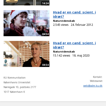
14:24
Hvad er en cand. scient. i
idræt?
Naturvidenskab
2.545 views
24. februar 2012
04:54
Hvad er en cand. scient. i
idræt?
Naturvidenskab
15.142 views
18. maj 2020
04:54
Kontakt:
KU Kommunikation
Webteamet
Københavns Universitet
web
@
adm
.
ku
.
dk
Nørregade 10, postboks 2177
1017 København K