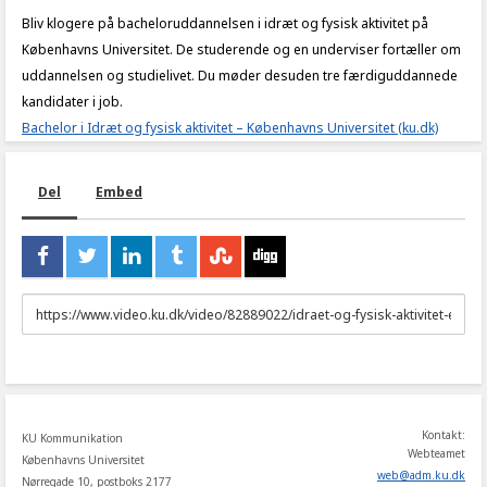
Bliv klogere på bacheloruddannelsen i idræt og fysisk aktivitet på
Københavns Universitet. De studerende og en underviser fortæller om
uddannelsen og studielivet. Du møder desuden tre færdiguddannede
kandidater i job.
Bachelor i Idræt og fysisk aktivitet – Københavns Universitet (ku.dk)
Del
Embed
URL
to
share
Kontakt:
KU Kommunikation
Webteamet
Københavns Universitet
web
@
adm
.
ku
.
dk
Nørregade 10, postboks 2177