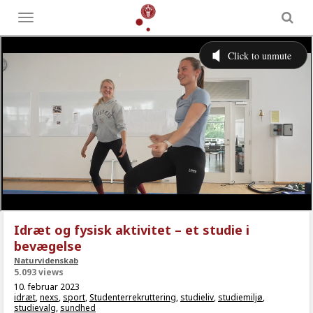
Toggle
menu
Idræt og fysisk aktivitet – et studie i
bevægelse
Naturvidenskab
5.093 views
10. februar 2023
idræt
,
nexs
,
sport
,
Studenterrekruttering
,
studieliv
,
studiemiljø
,
studievalg
,
sundhed