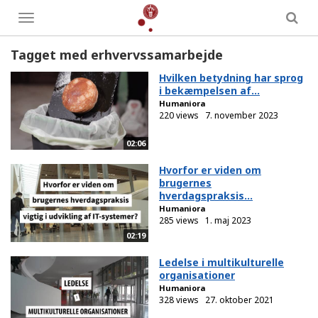
Toggle
menu
Tagget med erhvervssamarbejde
Hvilken betydning har sprog
i bekæmpelsen af...
Humaniora
220 views
7. november 2023
02:06
Hvorfor er viden om
brugernes
hverdagspraksis...
Humaniora
285 views
1. maj 2023
02:19
Ledelse i multikulturelle
organisationer
Humaniora
328 views
27. oktober 2021