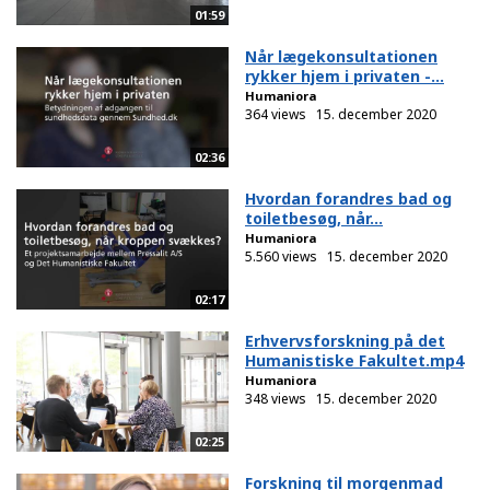
01:59
Når lægekonsultationen
rykker hjem i privaten -...
Humaniora
364 views
15. december 2020
02:36
Hvordan forandres bad og
toiletbesøg, når...
Humaniora
5.560 views
15. december 2020
02:17
Erhvervsforskning på det
Humanistiske Fakultet.mp4
Humaniora
348 views
15. december 2020
02:25
Forskning til morgenmad