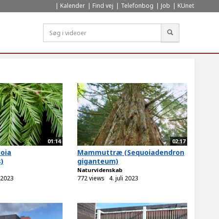
Kalender
Find vej
Telefonbog
Job
KUnet
Søg
01:14
02:17
oia
Mammuttræ (Sequoiadendron
)
giganteum)
Naturvidenskab
i 2023
772 views
4. juli 2023