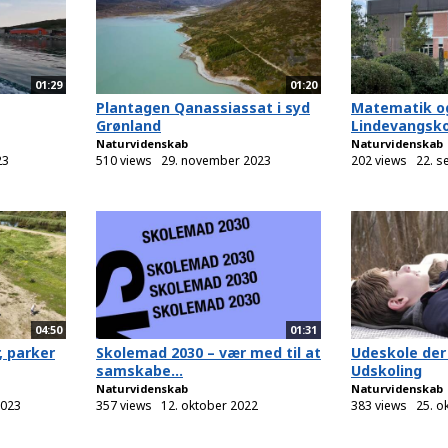
01:29
01:20
Plantagen Qanassiassat i syd
Matematik og
Grønland
Lindevangskol
Naturvidenskab
Naturvidenskab
23
510 views
29. november 2023
202 views
22. s
04:50
01:31
, parker
Skolemad 2030 – vær med til at
Udeskole der
samskabe...
Udskoling
Naturvidenskab
Naturvidenskab
2023
357 views
12. oktober 2022
383 views
25. o