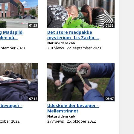
01:55
01:35
 Madspild,
Det store madpakke
en på...
mysterium- Lis Zacho,...
Naturvidenskab
eptember 2023
201 views
22. september 2023
07:12
06:47
 bevæger -
Udeskole der bevæger -
Mellemtrinnet
Naturvidenskab
ktober 2022
277 views
25. oktober 2022