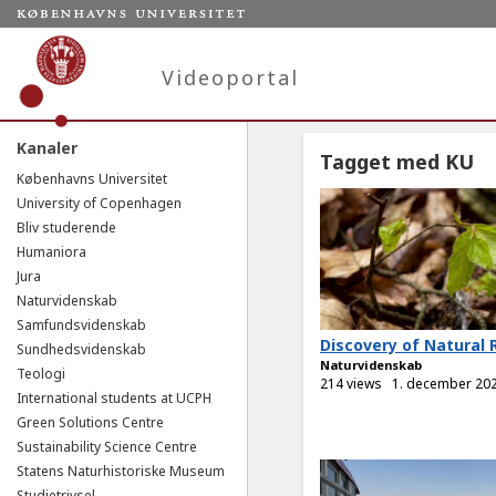
Videoportal
Kanaler
Tagget med KU
Københavns Universitet
University of Copenhagen
Bliv studerende
Humaniora
Jura
Naturvidenskab
Samfundsvidenskab
Discovery of Natural 
Sundhedsvidenskab
Naturvidenskab
Teologi
214 views
1. december 20
International students at UCPH
Green Solutions Centre
Sustainability Science Centre
Statens Naturhistoriske Museum
Studietrivsel