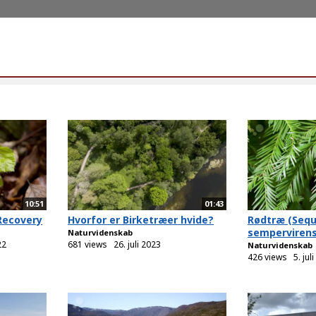
10:51
01:43
Recovery
Hvorfor er Birketræer hvide?
Rødtræ (Sequ
sempervirens
Naturvidenskab
22
681 views
26. juli 2023
Naturvidenskab
426 views
5. jul