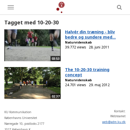
Toggle
menu
Tagget med 10-20-30
Halvér din træning - bliv
bedre og sundere med...
Naturvidenskab
39.772 views
28. juni 2011
03:53
The 10-20-30 training
concept
Naturvidenskab
24.701 views
29. maj 2012
02:37
Kontakt:
KU Kommunikation
Webteamet
Københavns Universitet
web
@
adm
.
ku
.
dk
Nørregade 10, postboks 2177
1017 København K