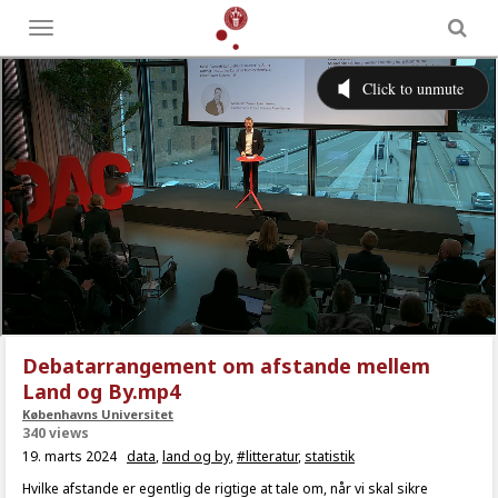
Toggle
menu
Debatarrangement om afstande mellem
Land og By.mp4
Københavns Universitet
340 views
19. marts 2024
data
,
land og by
,
#litteratur
,
statistik
Hvilke afstande er egentlig de rigtige at tale om, når vi skal sikre