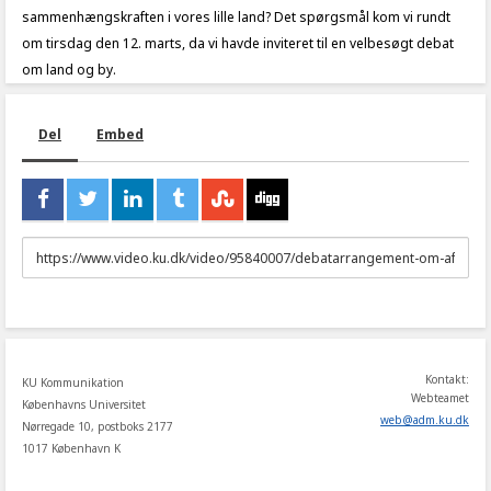
sammenhængskraften i vores lille land? Det spørgsmål kom vi rundt
om tirsdag den 12. marts, da vi havde inviteret til en velbesøgt debat
om land og by.
Del
Embed
URL
to
share
Kontakt:
KU Kommunikation
Webteamet
Københavns Universitet
web
@
adm
.
ku
.
dk
Nørregade 10, postboks 2177
1017 København K