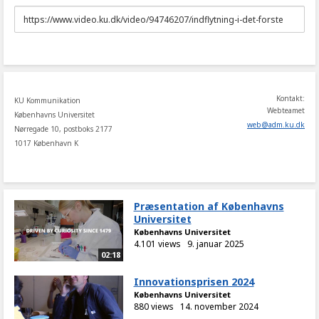
URL
to
share
Kontakt:
KU Kommunikation
Webteamet
Københavns Universitet
web
@
adm
.
ku
.
dk
Nørregade 10, postboks 2177
1017 København K
Præsentation af Københavns
Universitet
Københavns Universitet
4.101 views
9. januar 2025
02:18
Innovationsprisen 2024
Københavns Universitet
880 views
14. november 2024