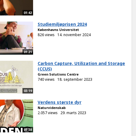
01:42
Studiemiljøprisen 2024
Københavns Universitet
826 views
14. november 2024
01:21
Carbon Capture, Utilization and Storage
(CCUS)
Green Solutions Centre
740 views
18. september 2023
03:19
Verdens største dyr
Naturvidenskab
2.057 views
29. marts 2023
01:28