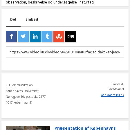
observation, beskrivelse og undersøgelse i naturfag.
Del
Embed
URL
to
share
Kontakt:
KU Kommunikation
Webteamet
Københavns Universitet
web
@
adm
.
ku
.
dk
Nørregade 10, postboks 2177
1017 København K
Præsentation af Københavns