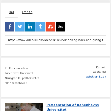
Del
Embed
URL
to
share
Kontakt:
KU Kommunikation
Webteamet
Københavns Universitet
web
@
adm
.
ku
.
dk
Nørregade 10, postboks 2177
1017 København K
Præsentation af Københavns
Universitet