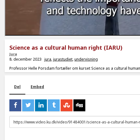
Science as a cultural human right (IARU)
Jura
8. december 2023
jura
,
jurastudiet
,
undervisning
Professor Helle Porsdam fortæller om kurset Science as a cultural human
Del
Embed
URL
to
share