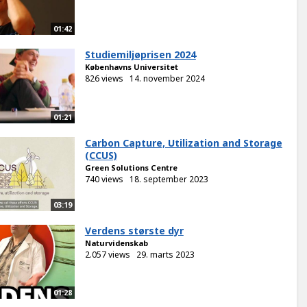
01:42
Studiemiljøprisen 2024
Københavns Universitet
826 views
14. november 2024
01:21
Carbon Capture, Utilization and Storage
(CCUS)
Green Solutions Centre
740 views
18. september 2023
03:19
Verdens største dyr
Naturvidenskab
2.057 views
29. marts 2023
01:28