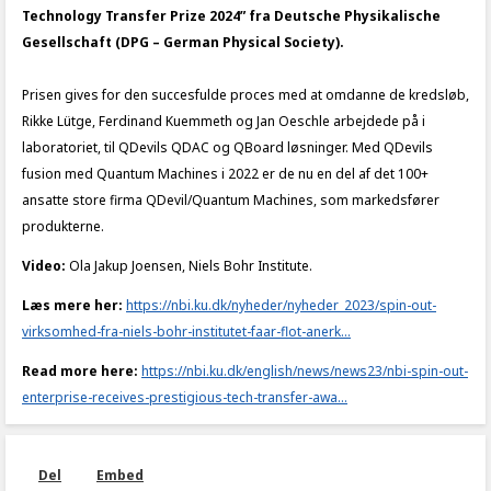
Technology Transfer Prize 2024” fra Deutsche Physikalische
Gesellschaft (DPG – German Physical Society).
Prisen gives for den succesfulde proces med at omdanne de kredsløb,
Rikke Lütge, Ferdinand Kuemmeth og Jan Oeschle arbejdede på i
laboratoriet, til QDevils QDAC og QBoard løsninger. Med QDevils
fusion med Quantum Machines i 2022 er de nu en del af det 100+
ansatte store firma QDevil/Quantum Machines, som markedsfører
produkterne.
Video:
Ola Jakup Joensen, Niels Bohr Institute.
Læs mere her:
https://nbi.ku.dk/nyheder/nyheder_2023/spin-out-
virksomhed-fra-niels-bohr-institutet-faar-flot-anerk...
Read more here:
https://nbi.ku.dk/english/news/news23/nbi-spin-out-
enterprise-receives-prestigious-tech-transfer-awa...
Del
Embed