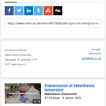
URL
to
share
Kontakt:
KU Kommunikation
Webteamet
Københavns Universitet
web
@
adm
.
ku
.
dk
Nørregade 10, postboks 2177
1017 København K
Præsentation af Københavns
Universitet
Københavns Universitet
4.134 views
9. januar 2025
02:18