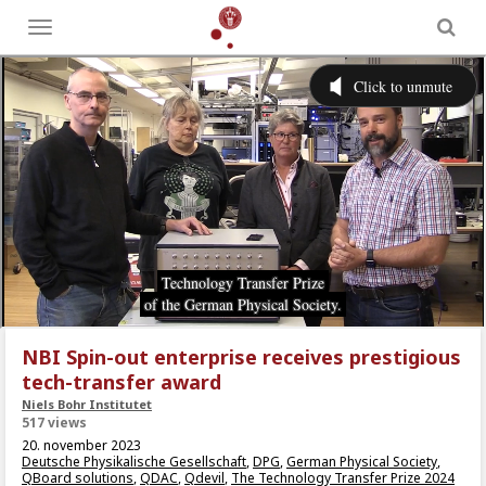
Toggle
menu
NBI Spin-out enterprise receives prestigious
tech-transfer award
Niels Bohr Institutet
517 views
20. november 2023
Deutsche Physikalische Gesellschaft
,
DPG
,
German Physical Society
,
QBoard solutions
,
QDAC
,
Qdevil
,
The Technology Transfer Prize 2024