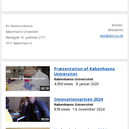
share
Kontakt:
KU Kommunikation
Webteamet
Københavns Universitet
web
@
adm
.
ku
.
dk
Nørregade 10, postboks 2177
1017 København K
Præsentation af Københavns
Universitet
Københavns Universitet
4.056 views
9. januar 2025
02:18
Innovationsprisen 2024
Københavns Universitet
878 views
14. november 2024
00:50