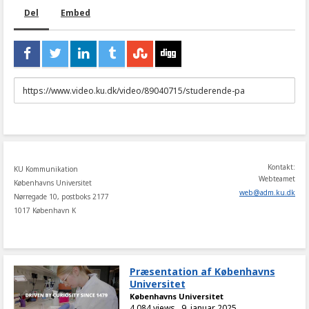
Del
Embed
URL
to
share
Kontakt:
KU Kommunikation
Webteamet
Københavns Universitet
web
@
adm
.
ku
.
dk
Nørregade 10, postboks 2177
1017 København K
Præsentation af Københavns
Universitet
Københavns Universitet
4.084 views
9. januar 2025