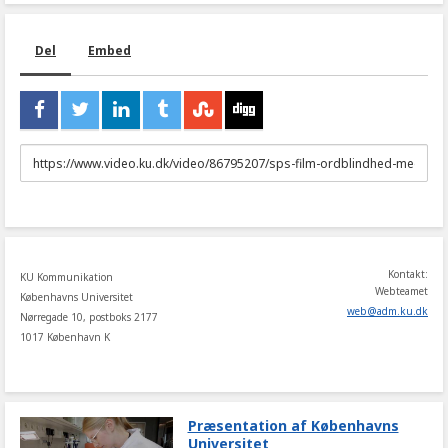
Del
Embed
URL
to
share
Kontakt:
KU Kommunikation
Webteamet
Københavns Universitet
web
@
adm
.
ku
.
dk
Nørregade 10, postboks 2177
1017 København K
Præsentation af Københavns
Universitet