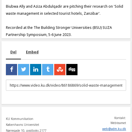
Biubwa Ally and Aziza Abdulqadir are pitching their research on 'Solid
waste management in selected tourist hotels, Zanzibar'.
Recorded at the The Building Stronger Universities (BSU) SUZA
Partnership Symposium, 5-6 June 2023.
Del
Embed
URL
to
share
Kontakt:
KU Kommunikation
Webteamet
Københavns Universitet
web
@
adm
.
ku
.
dk
Nørregade 10, postboks 2177