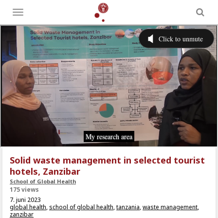
Toggle
menu
Solid waste management in selected tourist
hotels, Zanzibar
School of Global Health
175 views
7. juni 2023
global health
,
school of global health
,
tanzania
,
waste management
,
zanzibar