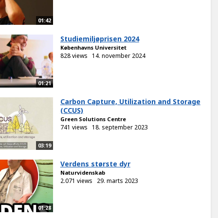
01:42
Studiemiljøprisen 2024
Københavns Universitet
828 views
14. november 2024
01:21
Carbon Capture, Utilization and Storage
(CCUS)
Green Solutions Centre
741 views
18. september 2023
03:19
Verdens største dyr
Naturvidenskab
2.071 views
29. marts 2023
01:28