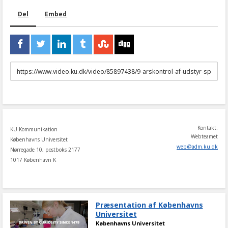
Del
Embed
URL
to
share
Kontakt:
KU Kommunikation
Webteamet
Københavns Universitet
web
@
adm
.
ku
.
dk
Nørregade 10, postboks 2177
1017 København K
Præsentation af Københavns
Universitet
Københavns Universitet