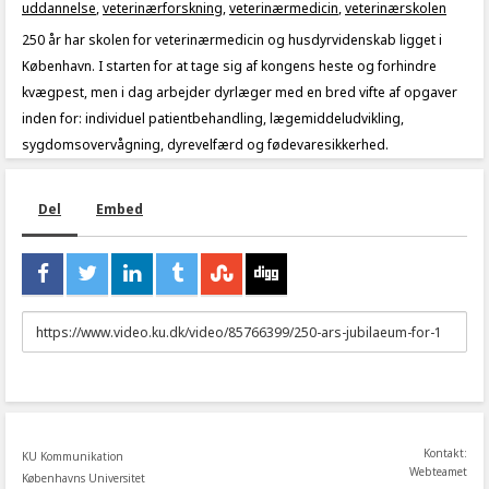
uddannelse
,
veterinærforskning
,
veterinærmedicin
,
veterinærskolen
250 år har skolen for veterinærmedicin og husdyrvidenskab ligget i
København. I starten for at tage sig af kongens heste og forhindre
kvægpest, men i dag arbejder dyrlæger med en bred vifte af opgaver
inden for: individuel patientbehandling, lægemiddeludvikling,
sygdomsovervågning, dyrevelfærd og fødevaresikkerhed.
Del
Embed
URL
to
share
Kontakt:
KU Kommunikation
Webteamet
Københavns Universitet