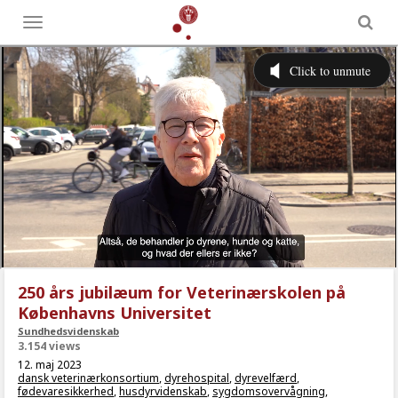
Toggle
menu
250 års jubilæum for Veterinærskolen på
Københavns Universitet
Sundhedsvidenskab
3.154 views
12. maj 2023
dansk veterinærkonsortium
,
dyrehospital
,
dyrevelfærd
,
fødevaresikkerhed
,
husdyrvidenskab
,
sygdomsovervågning
,