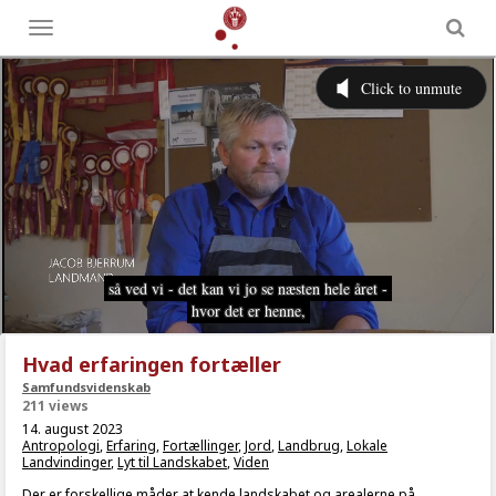
Toggle
menu
Hvad erfaringen fortæller
Samfundsvidenskab
211 views
14. august 2023
Antropologi
,
Erfaring
,
Fortællinger
,
Jord
,
Landbrug
,
Lokale
Landvindinger
,
Lyt til Landskabet
,
Viden
Der er forskellige måder at kende landskabet og arealerne på.