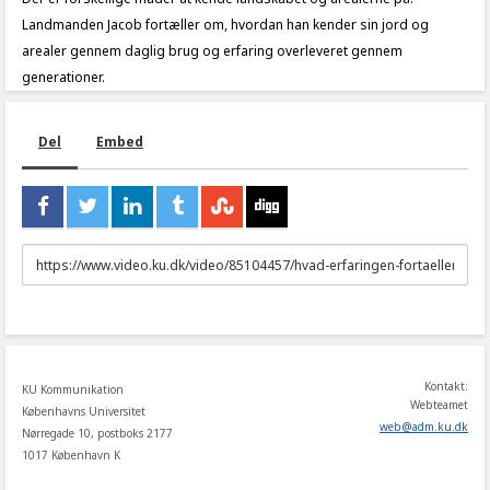
Landmanden Jacob fortæller om, hvordan han kender sin jord og
arealer gennem daglig brug og erfaring overleveret gennem
generationer.
Del
Embed
URL
to
share
Kontakt:
KU Kommunikation
Webteamet
Københavns Universitet
web
@
adm
.
ku
.
dk
Nørregade 10, postboks 2177
1017 København K