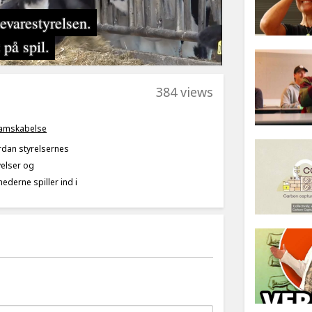
384 views
amskabelse
rdan styrelsernes
velser og
derne spiller ind i