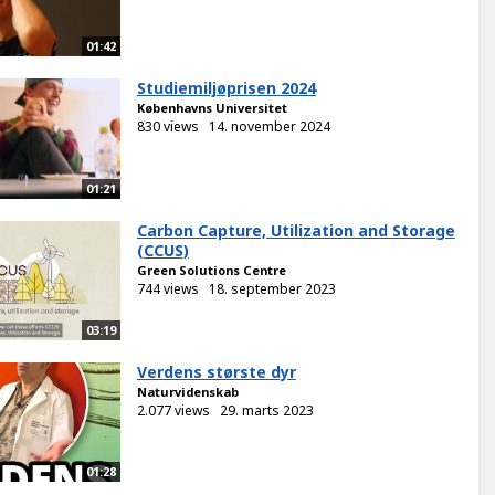
01:42
Studiemiljøprisen 2024
Københavns Universitet
830 views
14. november 2024
01:21
Carbon Capture, Utilization and Storage
(CCUS)
Green Solutions Centre
744 views
18. september 2023
03:19
Verdens største dyr
Naturvidenskab
2.077 views
29. marts 2023
01:28