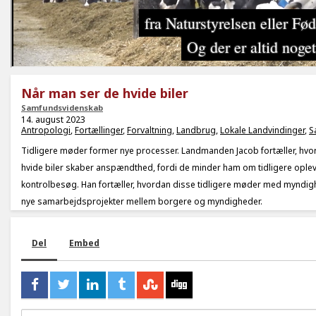
Når man ser de hvide biler
Samfundsvidenskab
14. august 2023
Antropologi
,
Fortællinger
,
Forvaltning
,
Landbrug
,
Lokale Landvindinger
,
S
Tidligere møder former nye processer. Landmanden Jacob fortæller, hvo
hvide biler skaber anspændthed, fordi de minder ham om tidligere ople
kontrolbesøg. Han fortæller, hvordan disse tidligere møder med myndighe
nye samarbejdsprojekter mellem borgere og myndigheder.
Del
Embed