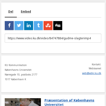
Del
Embed
URL
to
share
Kontakt:
KU Kommunikation
Webteamet
Københavns Universitet
web
@
adm
.
ku
.
dk
Nørregade 10, postboks 2177
1017 København K
Præsentation af Københavns
Universitet