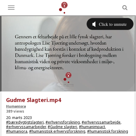
Toggle
menu
Gudme Slagteri.mp4
Humaniora
389 views
20. marts 2023
#bæredygtigtslagteri
,
#erhvervsforskning
,
#erhvervssamarbejde
,
#erhvervssamarbejder
,
#Gudme slagteri
,
#humanimpact
,
#humaniora
,
#humanistisk erhvervsforskning
,
#humanistisk forskning