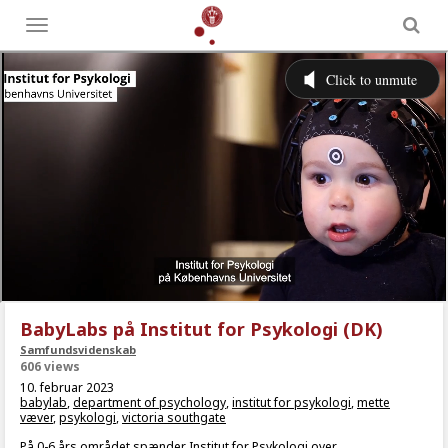
Toggle
menu
BabyLabs på Institut for Psykologi (DK)
Samfundsvidenskab
606 views
10. februar 2023
babylab
,
department of psychology
,
institut for psykologi
,
mette
væver
,
psykologi
,
victoria southgate
På 0-6 års området spænder Institut for Psykologi over