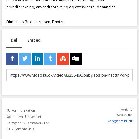
grundforskning, anvendt forskning og eftervidereuddannelse.
Film af Jes Brix Lauridsen, Brixter.
Del
Embed
URL
to
share
Kontakt:
KU Kommunikation
Webteamet
Københavns Universitet
web
@
adm
.
ku
.
dk
Nørregade 10, postboks 2177
1017 København K