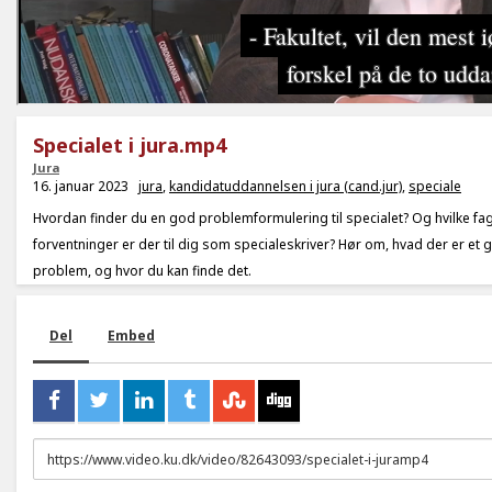
Specialet i jura.mp4
Jura
16. januar 2023
jura
,
kandidatuddannelsen i jura (cand.jur)
,
speciale
Hvordan finder du en god problemformulering til specialet? Og hvilke fag
forventninger er der til dig som specialeskriver? Hør om, hvad der er et g
problem, og hvor du kan finde det.
Del
Embed
URL
to