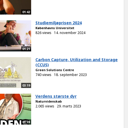
01:42
Studiemiljøprisen 2024
Københavns Universitet
826 views
14. november 2024
01:21
Carbon Capture, Utilization and Storage
(CCUS)
Green Solutions Centre
740 views
18. september 2023
03:19
Verdens største dyr
Naturvidenskab
2.065 views
29. marts 2023
01:28