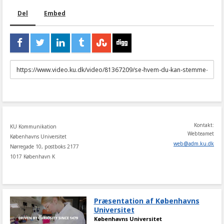
Del
Embed
URL
to
share
Kontakt:
KU Kommunikation
Webteamet
Københavns Universitet
web
@
adm
.
ku
.
dk
Nørregade 10, postboks 2177
1017 København K
Præsentation af Københavns
Universitet
Københavns Universitet