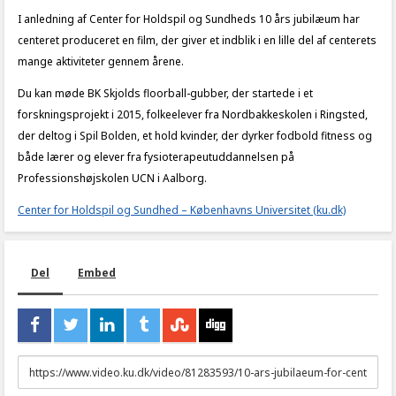
I anledning af Center for Holdspil og Sundheds 10 års jubilæum har
centeret produceret en film, der giver et indblik i en lille del af centerets
mange aktiviteter gennem årene.
Du kan møde BK Skjolds floorball-gubber, der startede i et
forskningsprojekt i 2015, folkeelever fra Nordbakkeskolen i Ringsted,
der deltog i Spil Bolden, et hold kvinder, der dyrker fodbold fitness og
både lærer og elever fra fysioterapeutuddannelsen på
Professionshøjskolen UCN i Aalborg.
Center for Holdspil og Sundhed – Københavns Universitet (ku.dk)
Del
Embed
URL
to