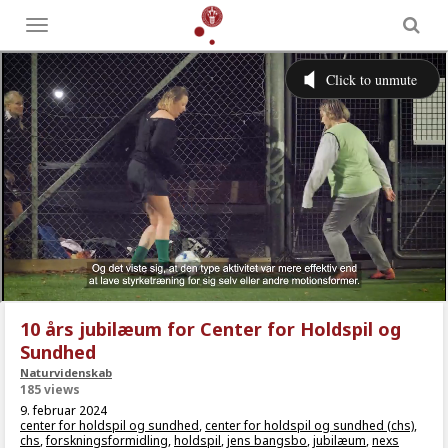
Toggle
menu
10 års jubilæum for Center for Holdspil og
Sundhed
Naturvidenskab
185 views
9. februar 2024
center for holdspil og sundhed
,
center for holdspil og sundhed (chs)
,
chs
,
forskningsformidling
,
holdspil
,
jens bangsbo
,
jubilæum
,
nexs