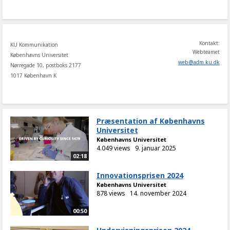
share
Kontakt:
KU Kommunikation
Webteamet
Københavns Universitet
web
@
adm
.
ku
.
dk
Nørregade 10, postboks 2177
1017 København K
Præsentation af Københavns
Universitet
Københavns Universitet
4.049 views
9. januar 2025
02:18
Innovationsprisen 2024
Københavns Universitet
878 views
14. november 2024
00:50