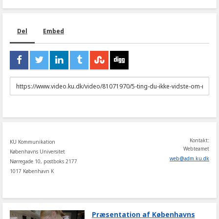
Del
Embed
URL
to
share
Kontakt:
KU Kommunikation
Webteamet
Københavns Universitet
web
@
adm
.
ku
.
dk
Nørregade 10, postboks 2177
1017 København K
Præsentation af Københavns