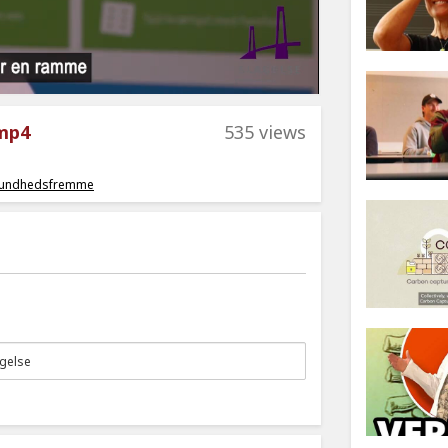
.mp4
535 views
sundhedsfremme