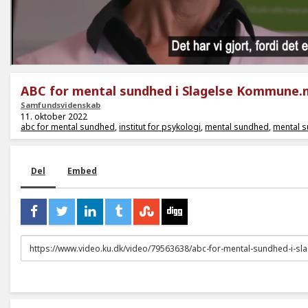
ABC for mental sundhed i Slagelse Kommune
Samfundsvidenskab
11. oktober 2022
abc for mental sundhed
,
institut for psykologi
,
mental sundhed
,
mental 
Del
Embed
URL
to
share