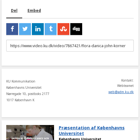
Del
Embed
URL
to
share
Kontakt:
KU Kommunikation
Webteamet
Københavns Universitet
web
@
adm
.
ku
.
dk
Nørregade 10, postboks 2177
1017 København K
Præsentation af Københavns
Universitet
Københavns Universitet