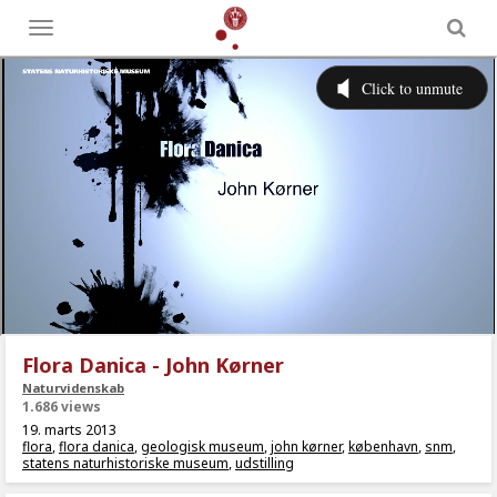
Toggle
menu
Flora Danica - John Kørner
Naturvidenskab
1.686 views
19. marts 2013
flora
,
flora danica
,
geologisk museum
,
john kørner
,
københavn
,
snm
,
statens naturhistoriske museum
,
udstilling