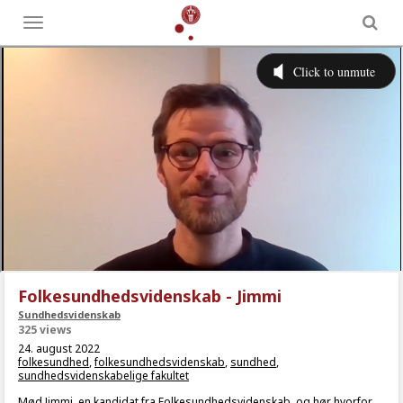
Toggle
menu
Folkesundhedsvidenskab - Jimmi
Sundhedsvidenskab
325 views
24. august 2022
folkesundhed
,
folkesundhedsvidenskab
,
sundhed
,
sundhedsvidenskabelige fakultet
Mød Jimmi, en kandidat fra Folkesundhedsvidenskab, og hør hvorfor