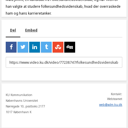
han valgte at studere folkesundhedsvidenskab, hvad der overraskede
ham og hans karrieretanker.
Del
Embed
URL
to
share
Kontakt:
KU Kommunikation
Webteamet
Københavns Universitet
web
@
adm
.
ku
.
dk
Nørregade 10, postboks 2177
1017 København K