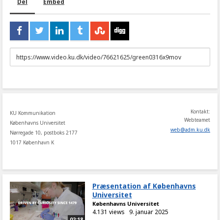
Del
Embed
URL
to
share
Kontakt:
KU Kommunikation
Webteamet
Københavns Universitet
web
@
adm
.
ku
.
dk
Nørregade 10, postboks 2177
1017 København K
Præsentation af Københavns
Universitet
Københavns Universitet
4.131 views
9. januar 2025
02:18