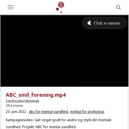
Toggle
menu
ABC_smil_forening.mp4
Samfundsvidenskab
254 views
23. juni 2022
abc for mental sundhed
,
institut for psykologi
Kampagnevideo: Gør noget godt for andre og styrk din mentale
sundhed. Projekt: ABC for mental sundhed