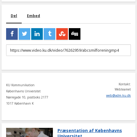
Del
Embed
URL
to
share
Kontakt:
KU Kommunikation
Webteamet
Københavns Universitet
web
@
adm
.
ku
.
dk
Nørregade 10, postboks 2177
1017 København K
Præsentation af Københavns
Universitet