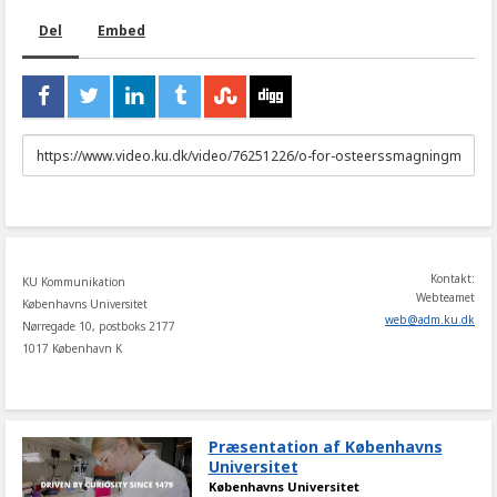
Del
Embed
URL
to
share
Kontakt:
KU Kommunikation
Webteamet
Københavns Universitet
web
@
adm
.
ku
.
dk
Nørregade 10, postboks 2177
1017 København K
Præsentation af Københavns
Universitet
Københavns Universitet