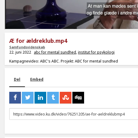
Æ for ældreklub.mp4
Samfundsvidenskab
22. juni 2022
abc for mental sundhed
,
institut for psykologi
Kampagnevideo: ABC's ABC. Projekt: ABC for mental sundhed
Del
Embed
URL
to
share